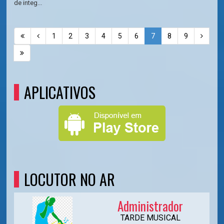
de integ...
1
2
3
4
5
6
7
8
9
APLICATIVOS
LOCUTOR NO AR
Administrador
TARDE MUSICAL