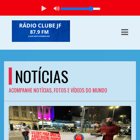
ASTS
IAS
IA
RAMAÇÃO
NOTÍCIAS
TOS
ACOMPANHE NOTÍCIAS, FOTOS E VÍDEOS DO MUNDO
E
E
ATO