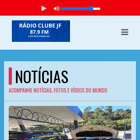
ASTS
IAS
IA
RAMAÇÃO
NOTÍCIAS
TOS
ACOMPANHE NOTÍCIAS, FOTOS E VÍDEOS DO MUNDO
E
E
ATO