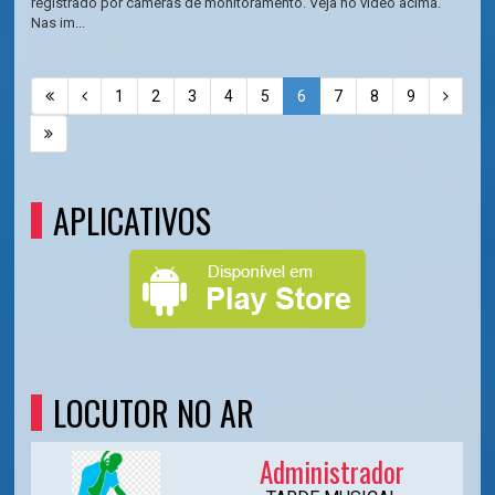
registrado por câmeras de monitoramento. Veja no vídeo acima.
Nas im...
1
2
3
4
5
6
7
8
9
APLICATIVOS
LOCUTOR NO AR
Administrador